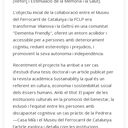
(Reforç i Estimulació de la Memòria i la Salut).
L'objectiu inicial de la col·laboració entre el Museu
del Ferrocarril de Catalunya i la FCLP era
transformar Vilanova i la Geltrú en una comunitat
"Dementia Friendly", oferint un entorn acollidor i
accessible per a persones amb deteriorament
cognitiu, reduint estereotips i prejudicis, i
promovent la seva autonomia i independència.
Recentment el projecte ha arribat a ser cas
d’estudi d’una tesis doctoral i un article publicat per
la revista acadèmica Sustainability la qual és un
referent en cultura, economia i sostenibilitat social
dels éssers humans. Amb el títol: El paper de les
institucions culturals en la promoció del benestar, la
inclusió i l'equitat entre les persones amb
discapacitat cognitiva: un cas pràctic de la Pedrera
—Casa Milà i el Museu del Ferrocarril de Catalunya.
l’article explora i detalla com les institucions