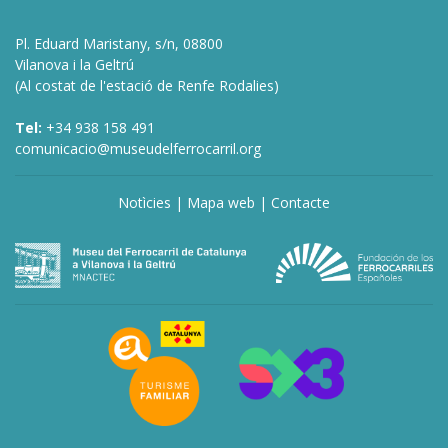
Pl. Eduard Maristany, s/n, 08800
Vilanova i la Geltrú
(Al costat de l'estació de Renfe Rodalies)
Tel:
+34 938 158 491
comunicacio@museudelferrocarril.org
Notìcies
|
Mapa web
|
Contacte
deneme
bonusu
veren
siteler
deneme
bonusu
veren
siteler
bahis
siteleri