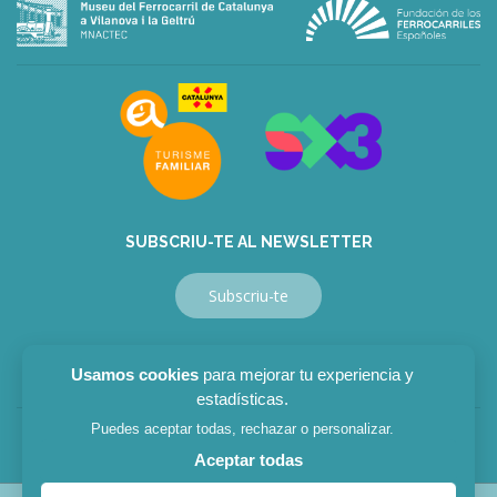
deneme
bonusu
veren
siteler
deneme
bonusu
veren
siteler
bahis
siteleri
SUBSCRIU-TE AL NEWSLETTER
Subscriu-te
Usamos cookies
para mejorar tu experiencia y
estadísticas.
Puedes aceptar todas, rechazar o personalizar.
Avís legal
|
Política privacitat
|
Política cookies
Aceptar todas