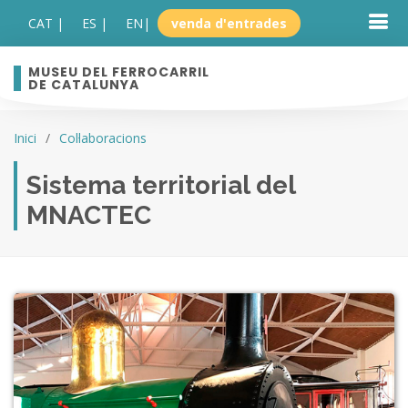
CAT |
ES |
EN
|
venda d'entrades
MUSEU DEL FERROCARRIL
DE CATALUNYA
Inici
Col·laboracions
Sistema territorial del
MNACTEC