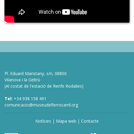
Pl. Eduard Maristany, s/n, 08800
Vilanova i la Geltrú
(Al costat de l'estació de Renfe Rodalies)
Tel:
+34 938 158 491
comunicacio@museudelferrocarril.org
Notìcies
|
Mapa web
|
Contacte