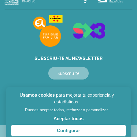
bonusu
veren
siteler
deneme
bonusu
veren
siteler
bahis
siteleri
SUBSCRIU-TE AL NEWSLETTER
Subscriu-te
Usamos cookies
para mejorar tu experiencia y
estadísticas.
Puedes aceptar todas, rechazar o personalizar.
Avís legal
|
Política privacitat
|
Política cookies
Aceptar todas
Configurar