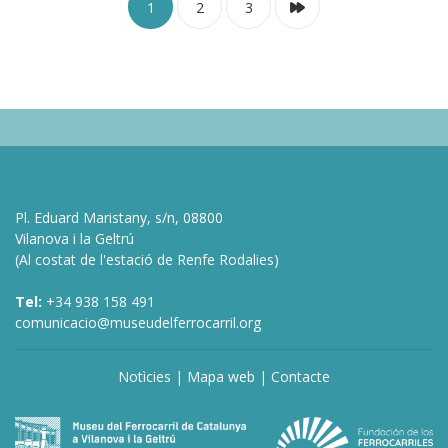
1
2
3
Pl. Eduard Maristany, s/n, 08800
Vilanova i la Geltrú
(Al costat de l'estació de Renfe Rodalies)
Tel:
+34 938 158 491
comunicacio@museudelferrocarril.org
Notìcies
|
Mapa web
|
Contacte
deneme