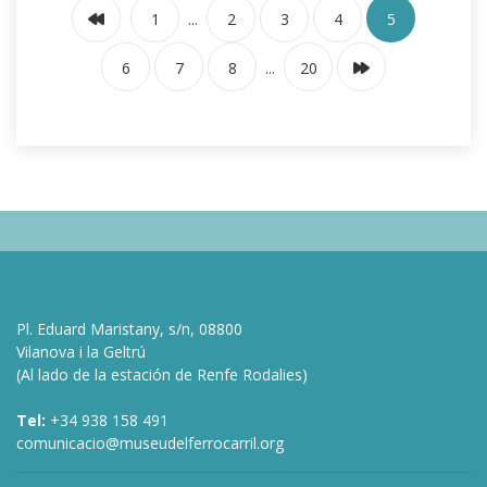
...
1
2
3
4
5
...
6
7
8
20
Pl. Eduard Maristany, s/n, 08800
Vilanova i la Geltrú
(Al lado de la estación de Renfe Rodalies)
Tel:
+34 938 158 491
comunicacio@museudelferrocarril.org