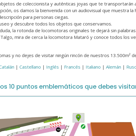
bjetos de coleccionista y auténticas joyas que te transportarán a lo
epción, os damos la bienvenida con un audiovisual que muestra la hi
odescripción para personas ciegas.
 museo y descubre todos los objetos que conservamos.
e duda, la rotonda de locomotoras originales te dejará sin palabra
 Talgo, mira de cerca la locomotora Mataró y conoce todos los ve
iomas y no dejes de visitar ningún rincón de nuestros 13.500m² de
Catalán
|
Castellano
|
Inglés
|
Francés
|
Italiano
|
Alemán
|
Rus
os 10 puntos emblemáticos que debes visita