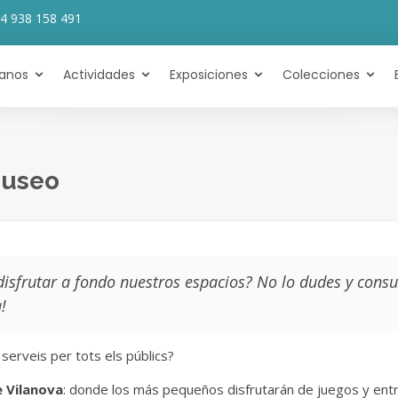
4 938 158 491
tanos
Actividades
Exposiciones
Colecciones
Museo
isfrutar a fondo nuestros espacios? No lo dudes y cons
!
serveis per tots els públics?
e Vilanova
: donde los más pequeños disfrutarán de juegos y ent