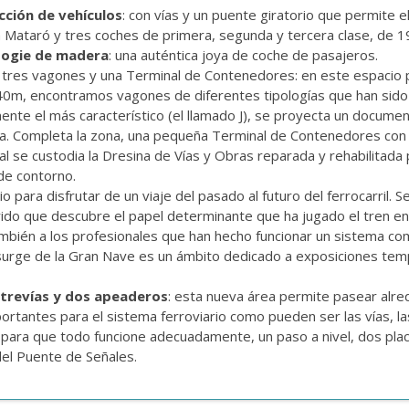
cción de vehículos
: con vías y un puente giratorio que permite 
a Mataró y tres coches de primera, segunda y tercera clase, de 1
Bogie de madera
: una auténtica joya de coche de pasajeros.
e tres vagones y una Terminal de Contenedores: en este espacio 
de 40m, encontramos vagones de diferentes tipologías que han sid
ente el más característico (el llamado J), se proyecta un documen
nea. Completa la zona, una pequeña Terminal de Contenedores co
al se custodia la Dresina de Vías y Obras reparada y rehabilitada
 de contorno.
io para disfrutar de un viaje del pasado al futuro del ferrocarril.
ido que descubre el papel determinante que ha jugado el tren en 
bién a los profesionales que han hecho funcionar un sistema com
 surge de la Gran Nave es un ámbito dedicado a exposiciones temp
ntrevías y dos apeaderos
: esta nueva área permite pasear alr
ortantes para el sistema ferroviario como pueden ser las vías, l
 para que todo funcione adecuadamente, un paso a nivel, dos plac
el Puente de Señales.