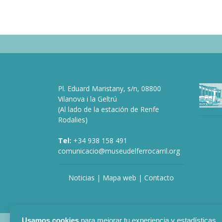
Pl. Eduard Maristany, s/n, 08800
Vilanova i la Geltrú
(Al lado de la estación de Renfe
Rodalies)
Tel:
+34 938 158 491
comunicacio@museudelferrocarril.org
Noticias
|
Mapa web
|
Contacto
Usamos cookies
para mejorar tu experiencia y estadísticas.