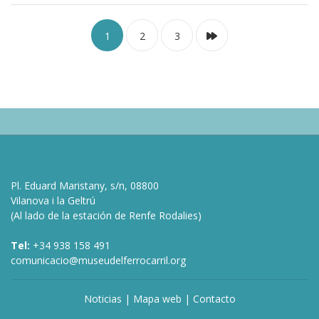
1
2
3
Pl. Eduard Maristany, s/n, 08800
Vilanova i la Geltrú
(Al lado de la estación de Renfe Rodalies)
Tel:
+34 938 158 491
comunicacio@museudelferrocarril.org
Noticias
|
Mapa web
|
Contacto