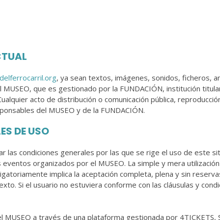
CTUAL
lferrocarril.org
, ya sean textos, imágenes, sonidos, ficheros, 
l MUSEO, que es gestionado por la FUNDACIÓN, institución titular 
alquier acto de distribución o comunicación pública, reproducció
responsables del MUSEO y de la FUNDACIÓN.
ES DE USO
ar las condiciones generales por las que se rige el uso de este s
es eventos organizados por el MUSEO. La simple y mera utilización
bligatoriamente implica la aceptación completa, plena y sin reserv
xto. Si el usuario no estuviera conforme con las cláusulas y condic
 el MUSEO a través de una plataforma gestionada por 4TICKETS, 