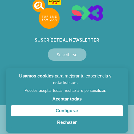
SUSCRÍBETE AL NEWSLETTER
Suscribirse
Usamos cookies
para mejorar tu experiencia y
estadísticas.
Puedes aceptar todas, rechazar o personalizar.
Aviso legal
|
Política privacidad
|
Política cookies
Aceptar todas
Configurar
© 2026
Museu del Ferrocarril de Catalunya
. Fundación de
Rechazar
los Ferrocarriles Españoles