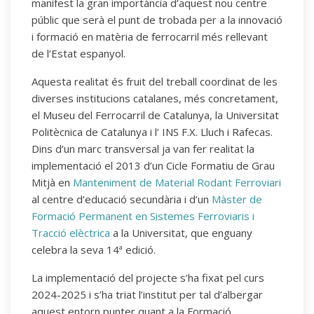
manifest la gran importància d’aquest nou centre
públic que serà el punt de trobada per a la innovació
i formació en matèria de ferrocarril més rellevant
de l’Estat espanyol.
Aquesta realitat és fruit del treball coordinat de les
diverses institucions catalanes, més concretament,
el Museu del Ferrocarril de Catalunya, la Universitat
Politècnica de Catalunya i l’ INS F.X. Lluch i Rafecas.
Dins d’un marc transversal ja van fer realitat la
implementació el 2013 d’un Cicle Formatiu de Grau
Mitjà en
Manteniment de Material Rodant Ferroviari
al centre d’educació secundària i d’un
Màster de
Formació Permanent en Sistemes Ferroviaris i
Tracció elèctrica
a la Universitat, que enguany
celebra la seva 14ª edició.
La implementació del projecte s’ha fixat pel curs
2024-2025 i s’ha triat l’institut per tal d’albergar
aquest entorn punter quant a la Formació