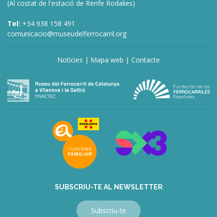
(Al costat de l'estació de Renfe Rodalies)
Tel:
+34 938 158 491
comunicacio@museudelferrocarril.org
Notìcies
|
Mapa web
|
Contacte
deneme
bonusu
veren
siteler
deneme
bonusu
veren
siteler
bahis
siteleri
SUBSCRIU-TE AL NEWSLETTER
Subscriu-te