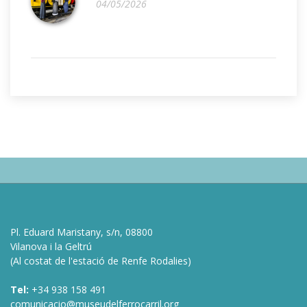
04/05/2026
Pl. Eduard Maristany, s/n, 08800
Vilanova i la Geltrú
(Al costat de l'estació de Renfe Rodalies)
Tel:
+34 938 158 491
comunicacio@museudelferrocarril.org