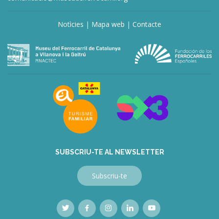
Notìcies
|
Mapa web
|
Contacte
deneme
bonusu
veren
siteler
deneme
bonusu
veren
siteler
bahis
siteleri
SUBSCRIU-TE AL NEWSLETTER
Subscriu-te