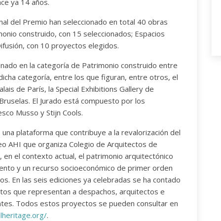
ce ya 14 años.
nal del Premio han seleccionado en total 40 obras
imonio construido, con 15 seleccionados; Espacios
Difusión, con 10 proyectos elegidos.
onado en la categoría de Patrimonio construido entre
cha categoría, entre los que figuran, entre otros, el
ais de París, la Special Exhibitions Gallery de
Bruselas. El Jurado está compuesto por los
esco Musso y Stijn Cools.
 una plataforma que contribuye a la revalorización del
eo AHI que organiza Colegio de Arquitectos de
 en el contexto actual, el patrimonio arquitectónico
ento y un recurso socioeconómico de primer orden
rios. En las seis ediciones ya celebradas se ha contado
ctos que representan a despachos, arquitectos e
entes. Todos estos proyectos se pueden consultar en
lheritage.org/
.