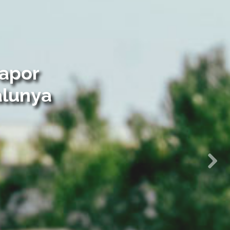
oviària
Next