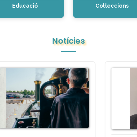
Educació
Col·leccions
Notícies