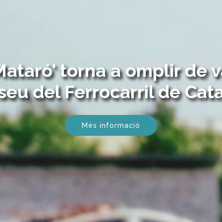
Frikis! Bojos pels trens
posició d'humor gràfic sobre la passió ferr
Més informació