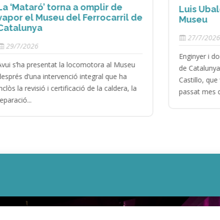
Luis Ubalde, nou director del
e
Museu
27/7/2026
Enginyer i doctor per la Universitat Politècnica
de Catalunya, Ubalde pren el relleu de Mayte
Castillo, que va deixar la direcció del museu el
passat mes d’abril