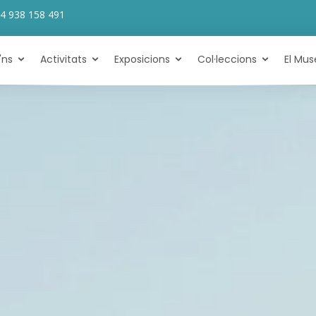
4 938 158 491
'ns
Activitats
Exposicions
Col·leccions
El Mus