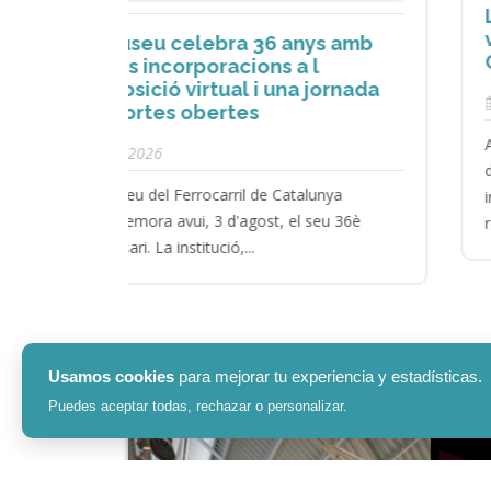
La ‘Mataró’ torna a omplir de
vapor el Museu del Ferrocarril d
ys amb
Catalunya
l
jornada
29/7/2026
Avui s’ha presentat la locomotora al Museu
després d’una intervenció integral que ha
unya
inclòs la revisió i certificació de la caldera, la
eu 36è
reparació...
Usamos cookies
para mejorar tu experiencia y estadísticas.
Puedes aceptar todas, rechazar o personalizar.