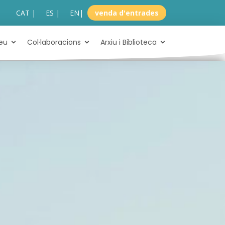
CAT |
ES |
EN
|
venda d'entrades
eu
Col·laboracions
Arxiu i Biblioteca