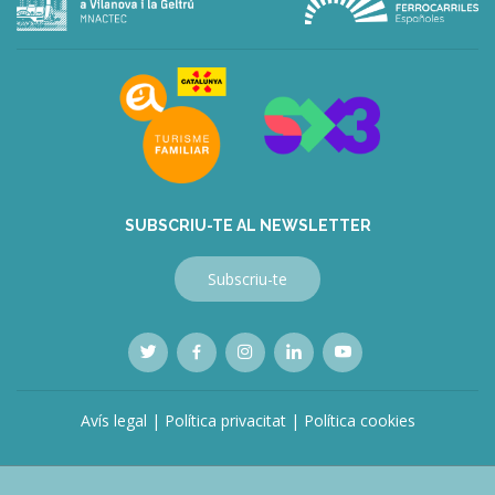
bonusu
veren
siteler
deneme
bonusu
veren
siteler
bahis
siteleri
SUBSCRIU-TE AL NEWSLETTER
Subscriu-te
Avís legal
|
Política privacitat
|
Política cookies