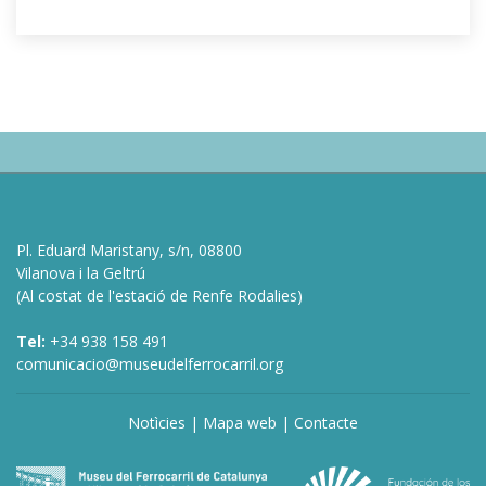
Pl. Eduard Maristany, s/n, 08800
Vilanova i la Geltrú
(Al costat de l'estació de Renfe Rodalies)
Tel:
+34 938 158 491
comunicacio@museudelferrocarril.org
Notìcies
|
Mapa web
|
Contacte
deneme