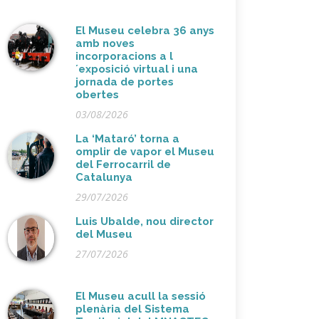
El Museu celebra 36 anys
amb noves
incorporacions a l
´exposició virtual i una
jornada de portes
obertes
03/08/2026
La ‘Mataró’ torna a
omplir de vapor el Museu
del Ferrocarril de
Catalunya
29/07/2026
Luis Ubalde, nou director
del Museu
27/07/2026
El Museu acull la sessió
plenària del Sistema