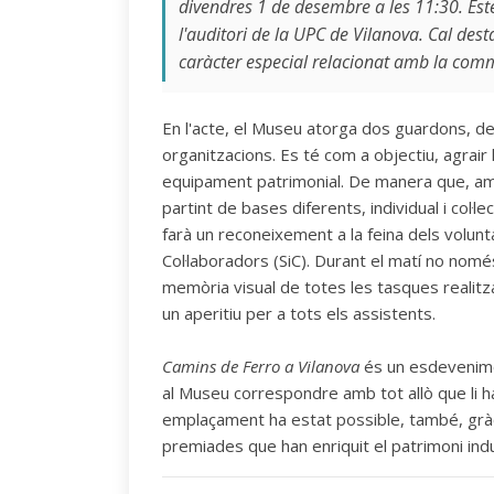
divendres 1 de desembre a les 11:30. Est
l'auditori de la UPC de Vilanova. Cal des
caràcter especial relacionat amb la comm
En l'acte, el Museu atorga dos guardons, de
organitzacions. Es té com a objectiu, agrair
equipament patrimonial. De manera que, ambd
partint de bases diferents, individual i col
farà un reconeixement a la feina dels volunta
Col·laboradors (SiC). Durant el matí no nomé
memòria visual de totes les tasques realitza
un aperitiu per a tots els assistents.
Camins de Ferro a Vilanova
és un esdevenimen
al Museu correspondre amb tot allò que li h
emplaçament ha estat possible, també, gràci
premiades que han enriquit el patrimoni indus