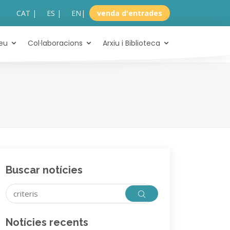
CAT |
ES |
EN
|
venda d'entrades
eu
Col·laboracions
Arxiu i Biblioteca
Buscar notícies
Notícies recents