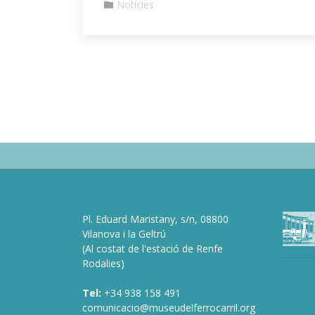
Notícies
Pl. Eduard Maristany, s/n, 08800
deneme
Vilanova i la Geltrú
bonusu
(Al costat de l'estació de Renfe
veren
Rodalies)
siteler
de
Tel:
+34 938 158 491
bonusu
comunicacio@museudelferrocarril.org
veren