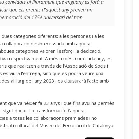
eu convidats al lliurament que enguany es farà a
tacar que els premis d'aquest any prenen un
emoració del 175è aniversari del tren.
 dues categories diferents: a les persones i a les
 la col·laboració desinteressada amb aquest
ues categories valoren l'esforç i la dedicació,
·lectiva respectivament. A més a més, com cada any, es
ris que realitzen a través de l'Associació de Socis i
s es viurà l'entrega, sinó que es podrà veure una
des al llarg de l'any 2023 i es clausurarà l'acte amb
t que va néixer fa 23 anys i que fins avui ha permès
a sigut donat. La transformació d'aquest
es a totes les col·laboracions premiades i no
trial i cultural del Museu del Ferrocarril de Catalunya.