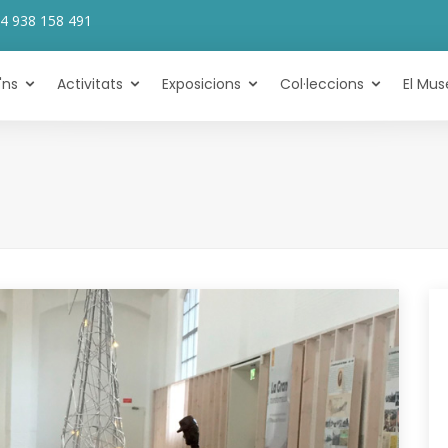
4 938 158 491
'ns
Activitats
Exposicions
Col·leccions
El Mus