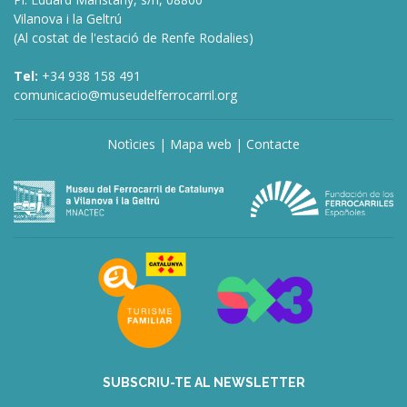
Vilanova i la Geltrú
(Al costat de l'estació de Renfe Rodalies)
Tel:
+34 938 158 491
comunicacio@museudelferrocarril.org
Notìcies
|
Mapa web
|
Contacte
deneme
bonusu
veren
siteler
deneme
bonusu
veren
siteler
bahis
siteleri
SUBSCRIU-TE AL NEWSLETTER