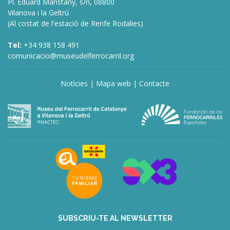
Pl. Eduard Maristany, s/n, 08800
Vilanova i la Geltrú
(Al costat de l'estació de Renfe Rodalies)
Tel:
+34 938 158 491
comunicacio@museudelferrocarril.org
Notìcies
|
Mapa web
|
Contacte
deneme
bonusu
veren
siteler
deneme
bonusu
veren
siteler
bahis
siteleri
SUBSCRIU-TE AL NEWSLETTER