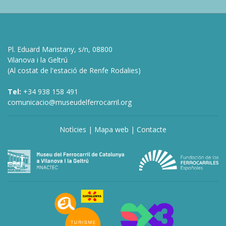
Pl. Eduard Maristany, s/n, 08800
Vilanova i la Geltrú
(Al costat de l'estació de Renfe Rodalies)
Tel:
+34 938 158 491
comunicacio@museudelferrocarril.org
Notìcies
|
Mapa web
|
Contacte
deneme
bonusu
veren
siteler
deneme
bonusu
veren