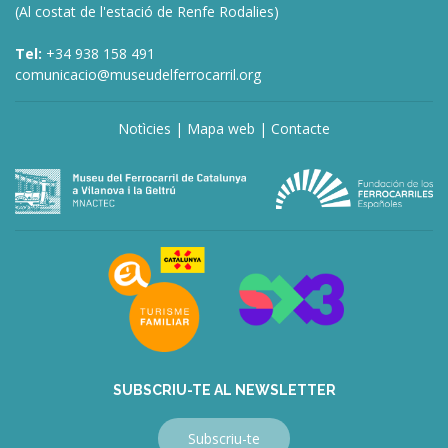
(Al costat de l'estació de Renfe Rodalies)
Tel:
+34 938 158 491
comunicacio@museudelferrocarril.org
Notìcies
|
Mapa web
|
Contacte
deneme
bonusu
veren
siteler
deneme
bonusu
veren
siteler
bahis
siteleri
SUBSCRIU-TE AL NEWSLETTER
Subscriu-te