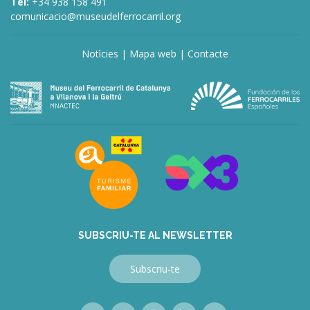
Tel:
+34 938 158 491
comunicacio@museudelferrocarril.org
Notìcies
|
Mapa web
|
Contacte
deneme
bonusu
veren
siteler
deneme
bonusu
veren
siteler
bahis
siteleri
SUBSCRIU-TE AL NEWSLETTER
Subscriu-te