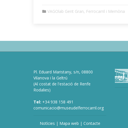
VAGOlab Gent Gran, Ferrocarril i Memòria
Pl. Eduard Maristany, s/n, 08800
deneme
Vilanova i la Geltrú
bonusu
(Al costat de l'estació de Renfe
veren
Rodalies)
siteler
de
Tel:
+34 938 158 491
bonusu
comunicacio@museudelferrocarril.org
veren
siteler
bah
Notìcies
|
Mapa web
|
Contacte
siteleri