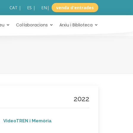
CAT |
ES |
EN
|
venda d'entrades
eu
Col·laboracions
Arxiu i Biblioteca
2022
VideoTREN i Memòria