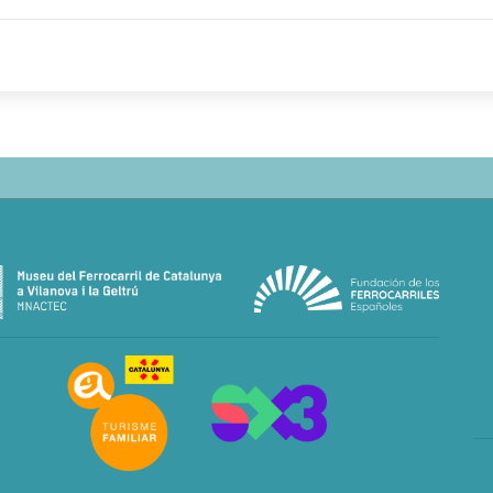
neme
is