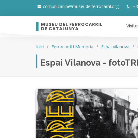
comunicacio@museudelferrocarril.org
+3
MUSEU DEL FERROCARRIL
Visita
DE CATALUNYA
Inici
Ferrocarril i Memòria
Espai Vilanova
Espai Vilanova - fotoT