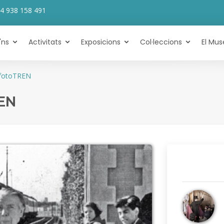
4 938 158 491
'ns
Activitats
Exposicions
Col·leccions
El Mus
fotoTREN
REN