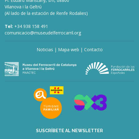
Pl. Eduard Maristany, s/n, 08800
Vilanova i la Geltrú
(Al lado de la estación de Renfe Rodalies)
Tel:
+34 938 158 491
comunicacio@museudelferrocarril.org
Noticias
|
Mapa web
|
Contacto
SUSCRÍBETE AL NEWSLETTER