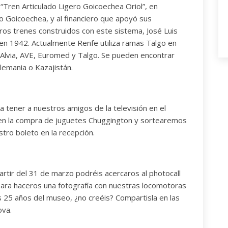
 “Tren Articulado Ligero Goicoechea Oriol”, en
ro Goicoechea, y al financiero que apoyó sus
meros trenes construidos con este sistema, José Luis
en 1942. Actualmente Renfe utiliza ramas Talgo en
a, Alvia, AVE, Euromed y Talgo. Se pueden encontrar
emania o Kazajistán.
a tener a nuestros amigos de la televisión en el
n la compra de juguetes Chuggington y sortearemos
tro boleto en la recepción.
rtir del 31 de marzo podréis acercaros al photocall
ara haceros una fotografía con nuestras locomotoras
los 25 años del museo, ¿no creéis? Compartisla en las
ova.