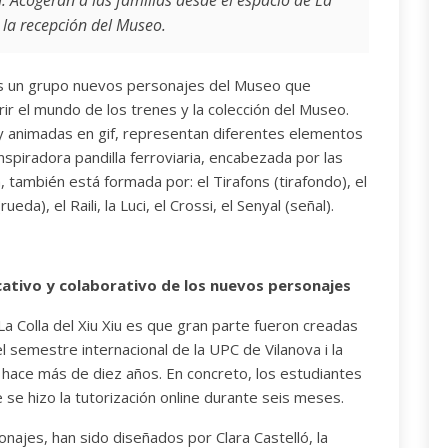
. Acogerán a las familias desde el espacio de La
 la recepción del Museo.
u) es un grupo nuevos personajes del Museo que
 el mundo de los trenes y la colección del Museo.
y animadas en gif, representan diferentes elementos
inspiradora pandilla ferroviaria, encabezada por las
, también está formada por: el Tirafons (tirafondo), el
eda), el Raili, la Luci, el Crossi, el Senyal (señal).
cativo y colaborativo de los nuevos personajes
La Colla del Xiu Xiu es que gran parte fueron creadas
el semestre internacional de la UPC de Vilanova i la
 hace más de diez años. En concreto, los estudiantes
 se hizo la tutorización online durante seis meses.
najes, han sido diseñados por Clara Castelló, la