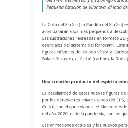
del Tren” del Museo, y a su amiga Carlota
Pequeña Estación de Vilanova, al lado de
La Colla del Xiu Xiu (La Pandilla del Xiu Xi
acompañarán a los más pequeños a descubrir
Las ilustraciones recreadas en formato 2D 
esenciales del sistema del ferrocarril. Esta 
figuras infantiles del Museo Víctor y Carlota
Balast (balasto), el Carbó (carbón), la Roda (ru
Una creación producto del espíritu edu
La peculiaridad de estas nuevas figuras de 
por los estudiantes universitarios del EPS, 
Geltrú, con el que colabora el Museo desde
del año 2020, el de la pandemia, con los que
Las animaciones actuales y los nuevos perso