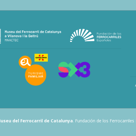
useu del Ferrocarril de Catalunya
. Fundación de los Ferrocarriles