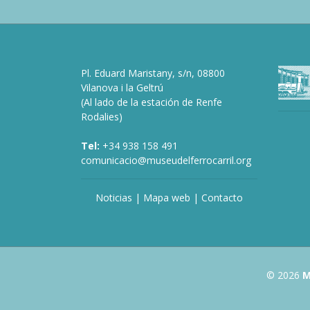
Pl. Eduard Maristany, s/n, 08800
Vilanova i la Geltrú
(Al lado de la estación de Renfe
Rodalies)
Tel:
+34 938 158 491
comunicacio@museudelferrocarril.org
Noticias
|
Mapa web
|
Contacto
© 2026
M