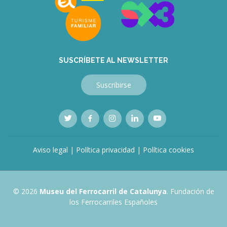
SUSCRÍBETE AL NEWSLETTER
Suscribirse
Aviso legal
|
Política privacidad
|
Política cookies
© 2026
Museu del Ferrocarril de Catalunya
. Fundación de
los Ferrocarriles Españoles