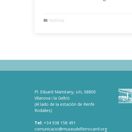
Notícias
Pl. Eduard Maristany, s/n, 08800
Vilanova i la Geltrú
(Al lado de la estación de Renfe
Rodalies)
Tel:
+34 938 158 491
comunicacio@museudelferrocarril.org