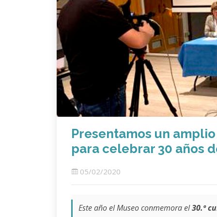
Presentamos un amplio
para celebrar 30 años d
05/02/2020
Este año el Museo conmemora el
30.º c