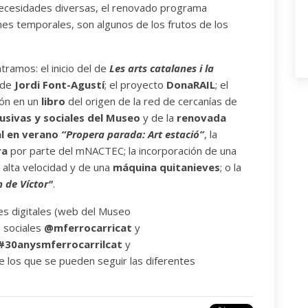
necesidades diversas, el renovado programa
nes temporales, son algunos de los frutos de los
ramos: el inicio del de
Les arts catalanes i la
n de
Jordi Font-Agustí
; el proyecto
DonaRAIL
; el
ión en un
libro
del origen de la red de cercanías de
lusivas y sociales del Museo
y de la
renovada
l en verano
“Propera parada: Art estació”
, la
ra
por parte del mNACTEC; la incorporación de una
 alta velocidad y de una
máquina quitanieves
; o la
n de Víctor"
.
les digitales (web del Museo
 sociales
@mferrocarricat
y
#30anysmferrocarrilcat
y
de los que se pueden seguir las diferentes