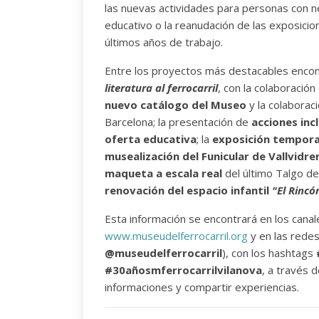
las nuevas actividades para personas con 
educativo o la reanudación de las exposicio
últimos años de trabajo.
Entre los proyectos más destacables encont
literatura al ferrocarril
, con la colaboració
nuevo catálogo del Museo
y la colaborac
Barcelona; la presentación de
acciones inc
oferta educativa
; la
exposición tempora
musealización del Funicular de Vallvidre
maqueta a escala real
del último Talgo de
renovación del espacio infantil
"El Rincó
Esta información se encontrará en los cana
www.museudelferrocarril.org
y en las redes
@museudelferrocarril
), con los hashtags
#30añosmferrocarrilvilanova
, a través 
informaciones y compartir experiencias.