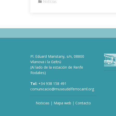
Notícias
Pl. Eduard Maristany, s/n, 08800
Vilanova i la Geltrú
(Al lado de la estación de Renfe
Rodalies)
Tel:
+34 938 158 491
comunicacio@museudelferrocarril.org
Noticias
|
Mapa web
|
Contacto