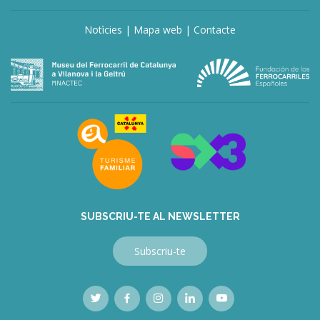
Notìcies
|
Mapa web
|
Contacte
deneme
bonusu
veren
siteler
deneme
bonusu
veren
siteler
bahis
siteleri
SUBSCRIU-TE AL NEWSLETTER
Subscriu-te