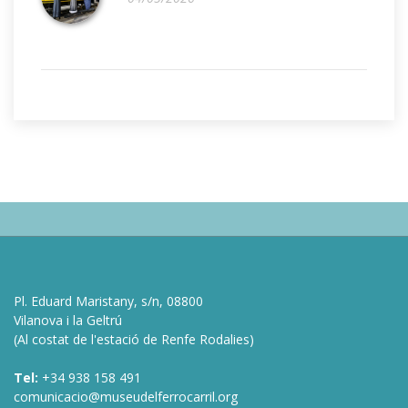
Pl. Eduard Maristany, s/n, 08800
Vilanova i la Geltrú
(Al costat de l'estació de Renfe Rodalies)
Tel:
+34 938 158 491
comunicacio@museudelferrocarril.org