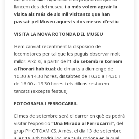
llancem des del museu,
i a més volem agrair la
visita als més de sis mil visitants que han
passat pel Museu aquests dos mesos d’estiu
:
VISITA LA NOVA ROTONDA DEL MUSEU
Hem canviat recentment la disposició de
locomotores per tal que les puguis observar molt
millor. Això sí, a partir de l’
1 de setembre tornem
a l’horari habitual
: de dimarts a diumenge de
10.30 a 14.30 hores, dissabtes de 10.30 a 14.30 i
de 16.00 a 19.30 hores i els dilluns restarem
tancats (excepte festius).
FOTOGRAFIA I FERROCARRIL
El mes de setembre serà el darrer en què es podrà
visitar l’exposició
“Una Mirada al Ferrocarril”
, del
grup PHOTOAMICS. A més, el dia 13 de setembre
a les 18.30h tindrà lloc una taula rodona en la qual