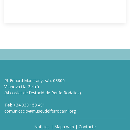
Pl. Eduard Maristany, s/n, 08800
Vilanova i la Geltrú
(Al costat de l'estació de Renfe Rodalies)
Tel:
+34 938 158 491
comunicacio@museudelferrocarril.org
Notìcies
|
Mapa web
|
Contacte