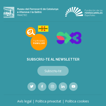
deneme
bonusu
veren
siteler
deneme
bonusu
veren
siteler
bahis
siteleri
SUBSCRIU-TE AL NEWSLETTER
Subscriu-te
Avís legal
|
Política privacitat
|
Política cookies