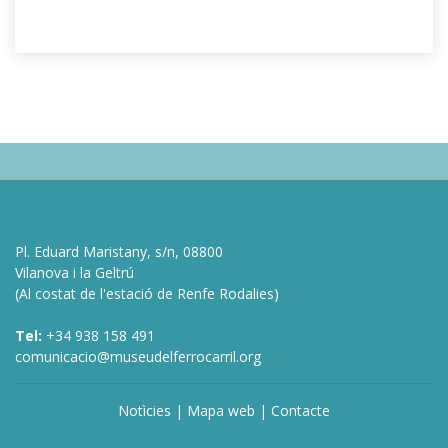
Pl. Eduard Maristany, s/n, 08800
Vilanova i la Geltrú
(Al costat de l'estació de Renfe Rodalies)
Tel:
+34 938 158 491
comunicacio@museudelferrocarril.org
Notìcies
|
Mapa web
|
Contacte