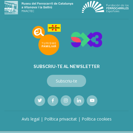
deneme
bonusu
veren
siteler
deneme
bonusu
veren
siteler
bahis
siteleri
SUBSCRIU-TE AL NEWSLETTER
Subscriu-te
Avís legal
|
Política privacitat
|
Política cookies