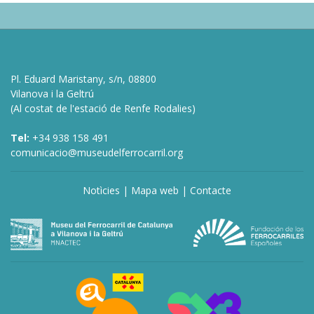
Pl. Eduard Maristany, s/n, 08800
Vilanova i la Geltrú
(Al costat de l'estació de Renfe Rodalies)
Tel:
+34 938 158 491
comunicacio@museudelferrocarril.org
Notìcies
|
Mapa web
|
Contacte
deneme
bonusu
veren
siteler
deneme
bonusu