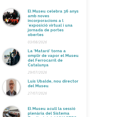
El Museu celebra 36 anys
amb noves
incorporacions a l
´exposició virtual i una
jornada de portes
obertes
03/08/2026
La ‘Mataró’ torna a
omplir de vapor el Museu
del Ferrocarril de
Catalunya
29/07/2026
Luis Ubalde, nou director
del Museu
27/07/2026
El Museu acull la sessió
plenària del Sistema