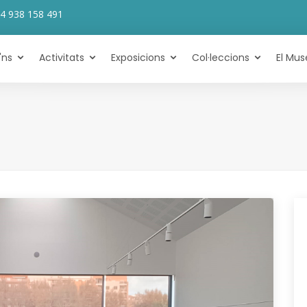
4 938 158 491
'ns
Activitats
Exposicions
Col·leccions
El Mus