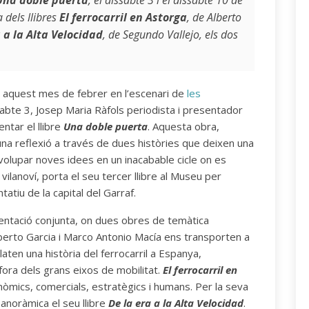
Una doble puerta
, el dissabte 3 i el dissabte 10 de
 dels llibres
El ferrocarril en Astorga
, de Alberto
 a la Alta Velocidad
, de Segundo Vallejo, els dos
 aquest mes de febrer en l’escenari de
les
bte 3, Josep Maria Ràfols periodista i presentador
entar el llibre
Una doble puerta
. Aquesta obra,
a una reflexió a través de dues històries que deixen una
olupar noves idees en un inacabable cicle on es
r vilanoví, porta el seu tercer llibre al Museu per
tiu de la capital del Garraf.
esentació conjunta, on dues obres de temàtica
Alberto Garcia i Marco Antonio Macía ens transporten a
laten una història del ferrocarril a Espanya,
fora dels grans eixos de mobilitat.
El ferrocarril en
onòmics, comercials, estratègics i humans. Per la seva
anoràmica el seu llibre
De la era a la Alta Velocidad
.