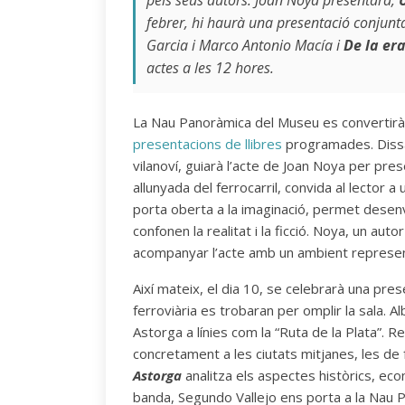
pels seus autors. Joan Noya presentarà,
febrer, hi haurà una presentació conjunta
Garcia i Marco Antonio Macía i
De la era
actes a les 12 hores.
La Nau Panoràmica del Museu es convertirà
presentacions de llibres
programades. Dissa
vilanoví, guiarà l’acte de Joan Noya per pres
allunyada del ferrocarril, convida al lector 
porta oberta a la imaginació, permet desenv
confonen la realitat i la ficció. Noya, un auto
acompanyar l’acte amb un ambient representa
Així mateix, el dia 10, se celebrarà una pr
ferroviària es trobaran per omplir la sala. 
Astorga a línies com la “Ruta de la Plata”. Re
concretament a les ciutats mitjanes, les de 
Astorga
analitza els aspectes històrics, ec
banda, Segundo Vallejo ens porta a la Nau P