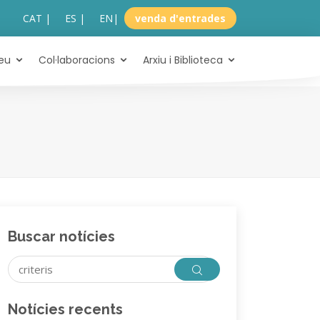
CAT |
ES |
EN
|
venda d'entrades
eu
Col·laboracions
Arxiu i Biblioteca
Buscar notícies
Notícies recents