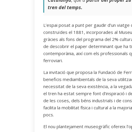
Catalunya
, que a
partir del proper 28
tren del temps.
L’espai posat a punt per gaudir d’un viatge d
construïdes el 1881, incorporades al Museu 
gràcies als fons del programa del 2% cultura
de descobrir el paper determinant que ha tingu
contemporània, així com els professionals 
ferroviari.
La invitació que proposa la Fundació de Fer
beneficis mediambientals de la seva utilitzac
necessitat de la seva existència, a la vegada
el tren ha estat sempre font d’inspiració i 
de les coses, dels béns industrials i de con
facilita la mobilitat física i cultural a la ma
pocs.
El nou plantejament museogràfic ofereix l’op