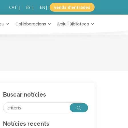
CAT |
ES |
EN
|
venda d'entrades
eu
Col·laboracions
Arxiu i Biblioteca
Buscar notícies
Notícies recents