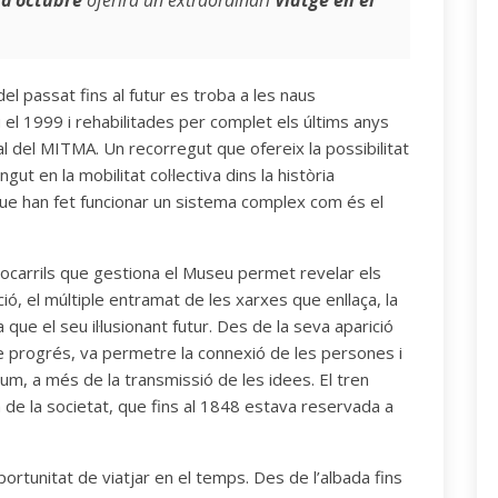
 d’octubre
oferirà un extraordinari
Viatge en el
el passat fins al futur es troba a les naus
el 1999 i rehabilitades per complet els últims anys
l del MITMA. Un recorregut que ofereix la possibilitat
t en la mobilitat col·lectiva dins la història
que han fet funcionar un sistema complex com és el
rocarrils que gestiona el Museu permet revelar els
ió, el múltiple entramat de les xarxes que enllaça, la
 que el seu il·lusionant futur. Des de la seva aparició
de progrés, va permetre la connexió de les persones i
sum, a més de la transmissió de les idees. El tren
joria de la societat, que fins al 1848 estava reservada a
ortunitat de viatjar en el temps. Des de l’albada fins