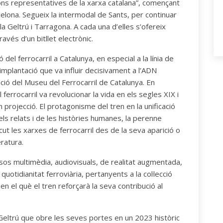
ions representatives de la xarxa catalana”, començant
elona. Segueix la intermodal de Sants, per continuar
la Geltrú i Tarragona. A cada una d’elles s’ofereix
ravés d’un bitllet electrònic.
del ferrocarril a Catalunya, en especial a la línia de
’implantació que va influir decisivament a l’ADN
cació del Museu del Ferrocarril de Catalunya. En
errocarril va revolucionar la vida en els segles XIX i
 projecció. El protagonisme del tren en la unificació
ls relats i de les històries humanes, la perenne
scut les xarxes de ferrocarril des de la seva aparició o
eratura.
rsos multimèdia, audiovisuals, de realitat augmentada,
uotidianitat ferroviària, pertanyents a la col·lecció
 en el què el tren reforçarà la seva contribució al
 Geltrú que obre les seves portes en un 2023 històric