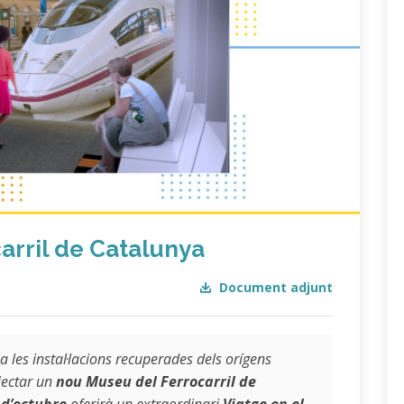
arril de Catalunya
Document adjunt
les instal·lacions recuperades dels orígens
ojectar un
nou Museu del Ferrocarril de