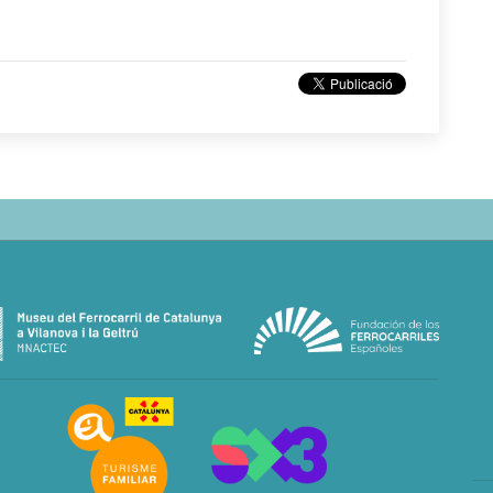
neme
is