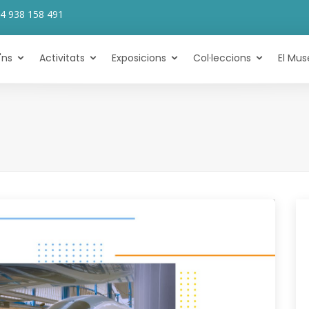
4 938 158 491
'ns
Activitats
Exposicions
Col·leccions
El Mus