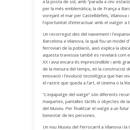
a la posta de sol, amb “parada a cinc estac
per la més emblemàtica, la de França a Barc
vorejant el mar per Castelldefels, Vilanova i 
l’oportunitat d’interactuar amb el viatger a t
Un recorregut des del naixement i l’expansió 
Barcelona a Vilanova, la qual fou un model d
ferroviari de la població, això explica la ubi
aquesta travessia també es revelarà com el f
XX i avui encara és imprescindible i amb gran
de la mesura del temps, en la construcció de
innovació i l’evolució tecnològica que han vi
el rastre que queda a l’art, el cinema o la lit
“L’equipatge del viatge” són diferents recu
maquetes, pantalles tàctils o objectes de la q
del Museu. Per finalitzar el viatge a un futur
benestar de les persones.
Un nou Museu del Ferrocarril a Vilanova i la