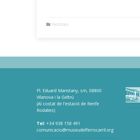
Notícies
Pl. Eduard Maristany, s/n, 08800
deneme
Vilanova i la Geltrú
bonusu
(Al costat de l'estació de Renfe
veren
Rodalies)
siteler
de
Tel:
+34 938 158 491
bonusu
comunicacio@museudelferrocarril.org
veren
siteler
bah