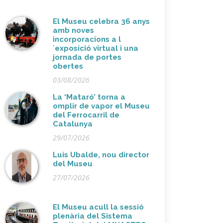
El Museu celebra 36 anys
amb noves
incorporacions a l
´exposició virtual i una
jornada de portes
obertes
03/08/2026
La ‘Mataró’ torna a
omplir de vapor el Museu
del Ferrocarril de
Catalunya
29/07/2026
Luis Ubalde, nou director
del Museu
27/07/2026
El Museu acull la sessió
plenària del Sistema