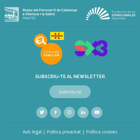
deneme
bonusu
veren
siteler
deneme
bonusu
veren
siteler
bahis
siteleri
SUBSCRIU-TE AL NEWSLETTER
Subscriu-te
Avís legal
|
Política privacitat
|
Política cookies