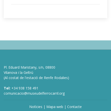
Pl. Eduard Maristany, s/n, 08800
Vilanova i la Geltrú
(Al costat de l'estació de Renfe Rodalies)
Tel:
+34 938 158 491
comunicacio@museudelferrocarril.org
Notìcies
|
Mapa web
|
Contacte