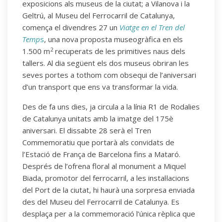
exposicions als museus de la ciutat; a Vilanova i la
Geltrú, al Museu del Ferrocarril de Catalunya,
comença el divendres 27 un
Viatge en el Tren del
Temp
s
, una nova proposta museogràfica en els
2
1.500 m
recuperats de les primitives naus dels
tallers. Al dia següent els dos museus obriran les
seves portes a tothom com obsequi de l’aniversari
d’un transport que ens va transformar la vida.
Des de fa uns dies, ja circula a la línia R1 de Rodalies
de Catalunya unitats amb la imatge del 175è
aniversari. El dissabte 28 serà el Tren
Commemoratiu que portarà als convidats de
l’Estació de França de Barcelona fins a Mataró.
Després de l’ofrena floral al monument a Miquel
Biada, promotor del ferrocarril, a les instal·lacions
del Port de la ciutat, hi haurà una sorpresa enviada
des del Museu del Ferrocarril de Catalunya. Es
desplaça per a la commemoració l’única rèplica que