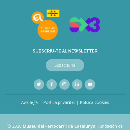
veren
siteler
deneme
bonusu
veren
siteler
bahis
siteleri
SUBSCRIU-TE AL NEWSLETTER
Subscriu-te
Avís legal
|
Política privacitat
|
Política cookies
© 2026
Museu del Ferrocarril de Catalunya
. Fundación de