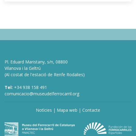
Pl. Eduard Maristany, s/n, 08800
Vilanova i la Geltrú
(Al costat de l'estació de Renfe Rodalies)
Tel:
+34 938 158 491
comunicacio@museudelferrocarril.org
Notìcies
|
Mapa web
|
Contacte
deneme
bonusu