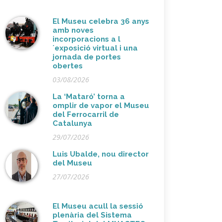
El Museu celebra 36 anys
amb noves
incorporacions a l
´exposició virtual i una
jornada de portes
obertes
03/08/2026
La ‘Mataró’ torna a
omplir de vapor el Museu
del Ferrocarril de
Catalunya
29/07/2026
Luis Ubalde, nou director
del Museu
27/07/2026
El Museu acull la sessió
plenària del Sistema