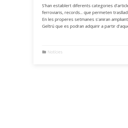
S’han establert diferents categories d’artic
ferroviaris, records... que permeten traslla
En les properes setmanes s’aniran ampliant e
Geltrú que es podran adquirir a partir d’aqu
Notícies