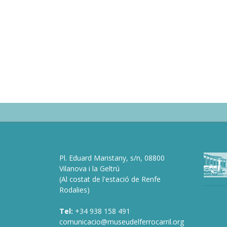
Pl. Eduard Maristany, s/n, 08800
deneme
Vilanova i la Geltrú
bonusu
(Al costat de l'estació de Renfe
veren
Rodalies)
siteler
de
Tel:
+34 938 158 491
bonusu
comunicacio@museudelferrocarril.org
veren