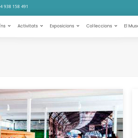
4 938 158 491
'ns
Activitats
Exposicions
Col·leccions
El Mus