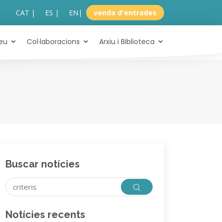
CAT |
ES |
EN
|
venda d'entrades
eu
Col·laboracions
Arxiu i Biblioteca
Buscar notícies
Notícies recents