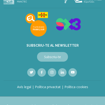
bonusu
veren
siteler
deneme
bonusu
veren
siteler
bahis
siteleri
SUBSCRIU-TE AL NEWSLETTER
Subscriu-te
Avís legal
|
Política privacitat
|
Política cookies