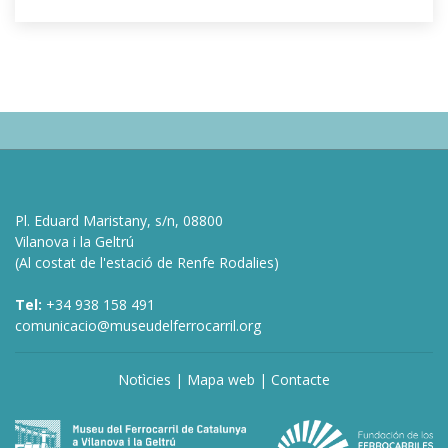
Pl. Eduard Maristany, s/n, 08800
Vilanova i la Geltrú
(Al costat de l'estació de Renfe Rodalies)
Tel:
+34 938 158 491
comunicacio@museudelferrocarril.org
Notìcies
|
Mapa web
|
Contacte
deneme