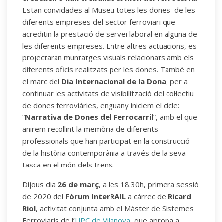
Estan convidades al Museu totes les dones de les
diferents empreses del sector ferroviari que
acreditin la prestació de servei laboral en alguna de
les diferents empreses. Entre altres actuacions, es
projectaran muntatges visuals relacionats amb els
diferents oficis realitzats per les dones. També en
el marc del
Dia Internacional de la Dona
, per a
continuar les activitats de visibilització del col·lectiu
de dones ferroviàries, enguany iniciem el cicle:
“
Narrativa de Dones del Ferrocarril
”, amb el que
anirem recollint la memòria de diferents
professionals que han participat en la construcció
de la història contemporània a través de la seva
tasca en el món dels trens.
Dijous dia
26 de març
, a les 18.30h, primera sessió
de 2020 del
Fòrum InterRAIL
a càrrec de
Ricard
Riol
, activitat conjunta amb el Màster de Sistemes
Ferroviaris de l’
UPC de Vilanova
, que apropa a