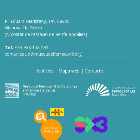
Pl. Eduard Maristany, s/n, 08800
Vilanova i la Geltrú
(Al costat de l'estació de Renfe Rodalies)
Tel:
+34 938 158 491
comunicacio@museudelferrocarril.org
Notìcies
|
Mapa web
|
Contacte
deneme
bonusu
veren
siteler
deneme
bonusu
veren
siteler
bahis