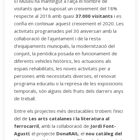
El Museu ha mantingut a l’alça el nombre de
visitants que ha suposat un creixement del 18%
respecte al 2018 amb quasi
37.000 visitants
i es
confia en continuar aquest creixement el 2020. Les
activitats programades pel 30 aniversari amb la
col·laboració de l’ajuntament i de la resta
d’equipaments municipals, la modernització del
conjunt, la periòdica posada en funcionament de
diferents vehicles històrics, les actuacions als
espais rehabilitats, les noves activitats per a
persones amb necessitats diverses, el renovat
programa educatiu o la represa de les exposicions
temporals, són alguns dels fruits dels darrers anys
de treball.
Entre els projectes més destacables trobem: l’inici
del de
Les arts catalanes i la literatura al
ferrocarril
, amb la col·laboració de
Jordi Font-
Agustí
; el projecte
DonaRAIL
; el
nou catàleg del