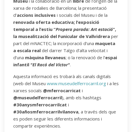
Museu
i la col·laboració en un
llibre
de l’origen de la
xarxa de rodalies de Barcelona; la presentació
d’
accions inclusives
i socials del Museu i de la
renovada oferta educativa; l’exposició
temporal a l’estiu “
Propera parada: Art estació
”,
la musealització del Funicular de Vallvidrera
per
part del mNACTEC; la incorporació d’una
maqueta
a escala real
del darrer Talgo d’alta velocitat i
d’una
màquina llevaneus
; o la renovació de l’
espai
infantil
"El Racó del Víctor"
.
Aquesta informació es trobarà als canals digitals
(web del Museu
www.museudelferrocarril.org
i a les
xarxes socials
@mferrocarricat
i
@museudelferrocarril
), amb els hashtags
#30anysmferrocarrilcat
i
#30añosmferrocarrilvilanova
, a través dels que
es poden seguir les diferents informacions i
compartir experiències.