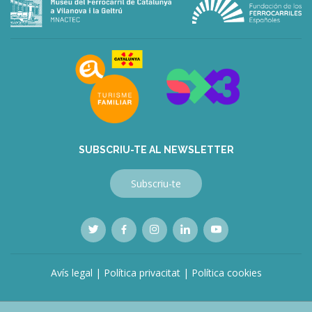
deneme
bonusu
veren
siteler
deneme
bonusu
veren
siteler
bahis
siteleri
SUBSCRIU-TE AL NEWSLETTER
Subscriu-te
Avís legal
|
Política privacitat
|
Política cookies