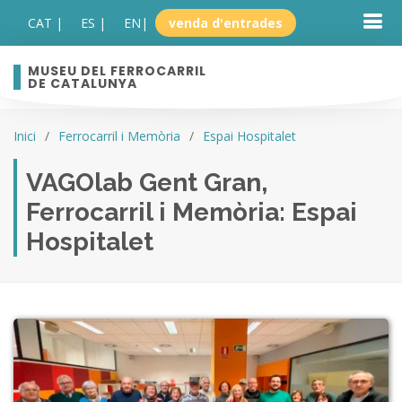
CAT |
ES |
EN
|
venda d'entrades
MUSEU DEL FERROCARRIL
DE CATALUNYA
Inici
Ferrocarril i Memòria
Espai Hospitalet
VAGOlab Gent Gran,
Ferrocarril i Memòria: Espai
Hospitalet