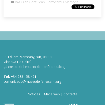
VAGOlab Gent Gran, Ferrocarril i Memòria
Pl. Eduard Maristany, s/n, 08800
Vilanova i la Geltrú
(Al costat de l'estació de Renfe Rodalies)
Tel:
+34 938 158 491
comunicacio@museudelferrocarril.org
Notìcies
|
Mapa web
|
Contacte