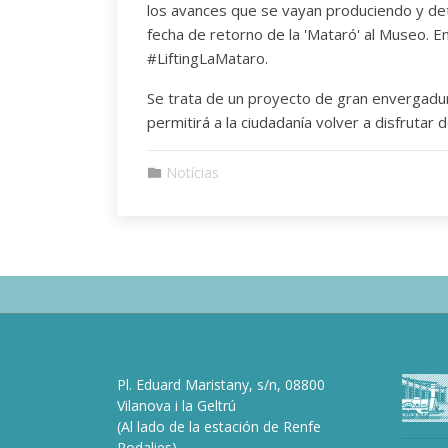
los avances que se vayan produciendo y deta
fecha de retorno de la 'Mataró' al Museo. E
#LiftingLaMataro.
Se trata de un proyecto de gran envergadur
permitirá a la ciudadanía volver a disfrutar
Notícias
Pl. Eduard Maristany, s/n, 08800
Vilanova i la Geltrú
(Al lado de la estación de Renfe
Rodalies)