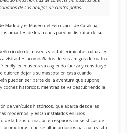
blecido unas normas de convivencia básicas que
añados de sus amigos de cuatro patas.
e Madrid y el Museo del Ferrocarril de Cataluña,
 los amantes de los trenes puedan disfrutar de su
eño círculo de museos y establecimientos culturales
s a visitantes acompañados de sus amigos de cuatro
 friendly’ en museos va cogiendo fuerza y constituye
no quieren dejar a su mascota en casa cuando
mbién pueden ser parte de la aventura que supone
 coches históricos, mientras se va descubriendo la
ón de vehículos históricos, que abarca desde las
más modernos, y están instalados en unos
o de la transformación en espacios museísticos de
e locomotoras, que resultan propicios para una visita