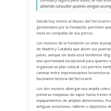
cómoda y segura para todos, se han esta
deberán consultar quienes vengan acomp
Desde hoy mismo el Museo del Ferrocarril d
gestionados por la Fundación, permiten que
visita en compañía de sus perros.
Los museos de la Fundación se unen al pequ
de Madrid y Cataluña que abren sus puerta
patas, aunque sin duda esta tendencia ‘dog
una oportunidad excepcional para quienes 
organizan un plan cultural. Los perritos ta
caminar entre impresionantes locomotoras y
fascinante historia del ferrocarril.
Los dos museos albergan una amplia colecci
primeras máquinas de vapor hasta trenes 
equipamientos de amplias dimensiones, frut
antiguas estaciones, talleres o depósitos d