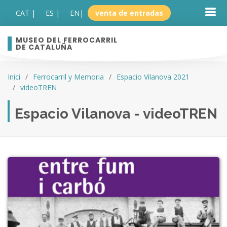
CAT |
ES |
EN
|
venta de entradas
MUSEO DEL FERROCARRIL
DE CATALUÑA
Inici
Ferrocarril y Memoria
Espacio Vilanova 2021
videoTREN
Espacio Vilanova - videoTREN